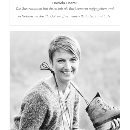
Daniela Eiterer
Die Gastronomin hat ihren Job als Barkeeperin aufgegeben und
in Hohenems das "Frida" eröffnet, einen Bioladen samt Café.