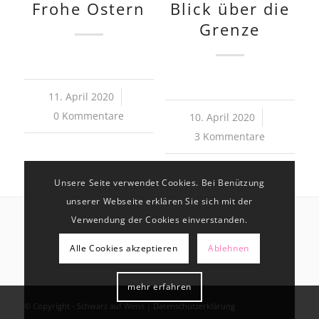
Frohe Ostern
Blick über die
Grenze
11. April 2020
/
0 Kommentare
10. April 2020
/
3 Kommentare
Unsere Seite verwendet Cookies. Bei Benützung
unserer Webseite erklären Sie sich mit der
Verwendung der Cookies einverstanden.
Alle Cookies akzeptieren
Ablehnen
mehr erfahren
© Copyright - Schwarz auf Weiss |
Datenschutzerklärung