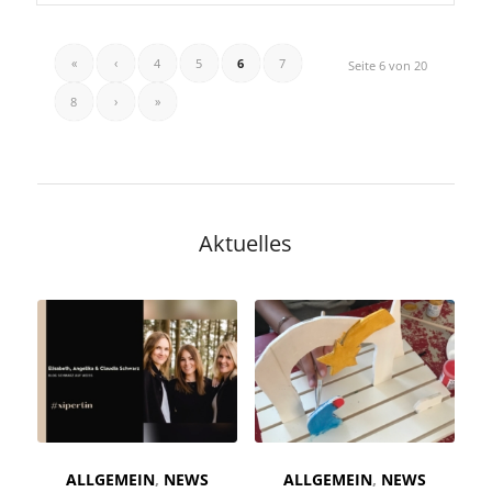
«
‹
4
5
6
7
Seite 6 von 20
8
›
»
Aktuelles
ALLGEMEIN
,
NEWS
ALLGEMEIN
,
NEWS